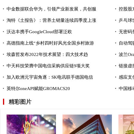
中金数据联合华为，引领产业新发展，共创服
控股股
淘特《土报告》：营养土销量连续四季度上涨
乒乓球
沃达丰携手GoogleCloud部署泛欧
无密码
高德指南上线“乡村四时好风光全国乡村旅游
自动驾
埃森哲发布2022年技术展望：四大技术趋
波兰Or
中天科技荣膺中国电信采购供应链9项大奖
链接虚
加入欧洲元宇宙角逐：SK电讯联手德国电信
感应支
英特尔oneAPI赋能GROMACS20
中国移
精彩图片