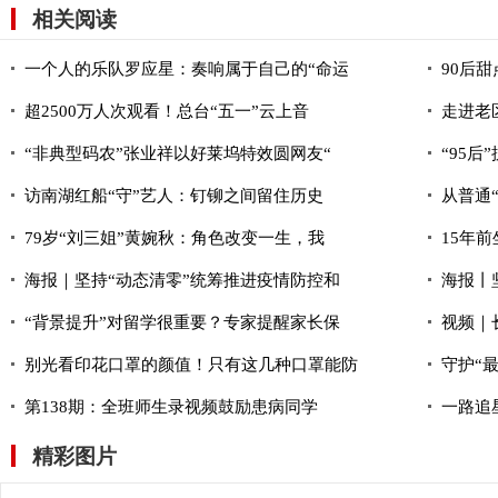
相关阅读
一个人的乐队罗应星：奏响属于自己的“命运
90后
超2500万人次观看！总台“五一”云上音
走进老
“非典型码农”张业祥以好莱坞特效圆网友“
“95后
访南湖红船“守”艺人：钉铆之间留住历史
从普通
79岁“刘三姐”黄婉秋：角色改变一生，我
15年
海报｜坚持“动态清零”统筹推进疫情防控和
海报丨
“背景提升”对留学很重要？专家提醒家长保
视频｜
别光看印花口罩的颜值！只有这几种口罩能防
守护“
第138期：全班师生录视频鼓励患病同学
一路追
精彩图片