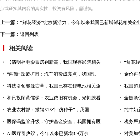
点或证实其内容的真实性。投资有风险，需谨慎。
上一篇：
“鲜花经济”绽放新活力，今年以来我国已新增鲜花相关企业超
下一篇：
返回列表
相关阅读
【清明档电影票房创新高，我国现存影院相关
“鲜花
“两新”政策扩围：汽车消费成亮点，我国现
金价再
科技引领能源变革，我国已存在锂电池相关企
我国超
和讯投顾黄儒琛：农业依旧有机会，光刻胶看
全链条
农业农村部：撤销313个“仿种子”，我国
纯牛奶
医保码监管升级，守护基金安全，我国拥有医
税务严
AI医疗引热议，今年以来已新增3.9万余
对美加