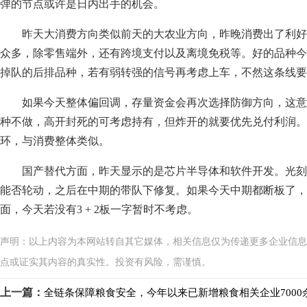
弹的节点或许是日内出手的机会。
昨天大消费方向类似前天的大农业方向，昨晚消费出了利
众多，除零售端外，还有跨境支付以及离境免税等。好的品种今
掉队的后排品种，若有弱转强的信号再考虑上车，不然这条线要
如果今天整体偏回调，存量资金会再次选择防御方向，这
种不做，高开封死的可考虑持有，但炸开的就要优先兑付利润。
环，与消费整体类似。
国产替代方面，昨天显示的是芯片半导体和软件开发。光
能否轮动，之后在中期的带队下修复。如果今天中期都断板了，
面，今天若没有3 + 2板一字暂时不考虑。
声明：以上内容为本网站转自其它媒体，相关信息仅为传递更多企业信息
点或证实其内容的真实性。投资有风险，需谨慎。
上一篇：
全链条保障粮食安全，今年以来已新增粮食相关企业7000