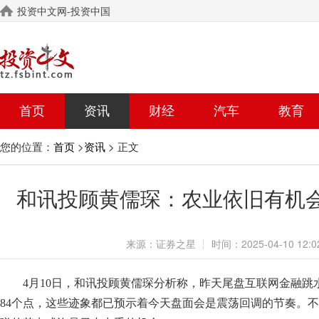
投资中文网-投资中国
首页
资讯
财经
汽车
教育
您的位置：
>
> 正文
首页
资讯
和讯投顾黄儒琛：农业依旧有机
来源：
证券之星
┆
时间：
2025-04-10 12:0
4月10日，和讯投顾黄儒琛分析称，昨天尾盘互联网金融
84个点，这些迹象都已预示着今天盘面会是震荡回调的节奏。不