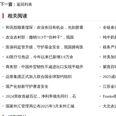
下一篇：
返回列表
相关阅读
和讯投顾黄儒琛：农业依旧有机会，光刻胶看
全链条
农业农村部：撤销313个“仿种子”，我国
纯牛奶
医保码监管升级，守护基金安全，我国拥有医
税务严
AI医疗引热议，今年以来已新增3.9万余
对美加
商务部：中国外贸韧性不减进出口实现平稳开
紫燕百
品誉集团正式加入联合国全球契约组织
202
国产化创新守护赛道安全
江苏金
2024营收首破百亿，净利率领先同行，石
Fran
国家外汇管理局公布2025年3月末外汇储
大北农