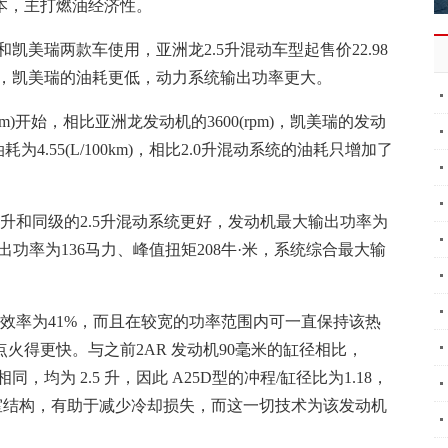
本，主打燃油经济性。
凯美瑞两款车使用，亚洲龙2.5升混动车型起售价22.98
价外，凯美瑞的油耗更低，动力系统输出功率更大。
pm)开始，相比亚洲龙发动机的3600(rpm)，凯美瑞的发动
.55(L/100km)，相比2.0升混动系统的油耗只增加了
.0升和同级的2.5升混动系统更好，发动机最大输出功率为
出功率为136马力、峰值扭矩208牛·米，系统综合最大输
热效率为41%，而且在较宽的功率范围内可一直保持该热
火得更快。与之前2AR 发动机90毫米的缸径相比，
，均为 2.5 升，因此 A25D型的冲程/缸径比为1.18，
烧室结构，有助于减少冷却损失，而这一切技术为该发动机