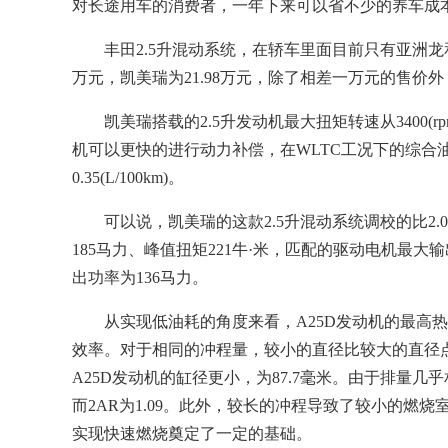
对长途用车的消费者，一年下来可以省不少的养车成
丰田2.5升混动系统，在轿车里面目前只有亚洲龙和
万元，凯美瑞为21.98万元，除了相差一万元的售
凯美瑞搭载的2.5升发动机最大扭矩转速从3400(r
机可以更快的进行动力补偿，在WLTC工况下的综合油耗为4
0.35(L/100km)。
可以说，凯美瑞的这款2.5升混动系统调校的比2
185马力、峰值扭矩221牛·米，匹配的驱动电机最大输
出功率为136马力。
从实现低油耗的角度来看，A25D发动机的最高
效率。对于相同的冲程量，较小的直径比较大的直径点
A25D发动机的缸径更小，为87.7毫米。由于排量几乎相同
而2AR为1.09。此外，较长的冲程导致了较小的燃
实现快速燃烧奠定了一定的基础。