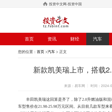
投资中文网-投资中国
首页
资讯
财经
汽车
您的位置：
>
> 正文
首页
汽车
新款凯美瑞上市，搭载2
来源：
易车网
┆
时间：
2024-0
丰田凯美瑞这回算是齐了，除了2.0升燃油版和混
车型售价在21.98-25.98万元区间。从目前几款车型来