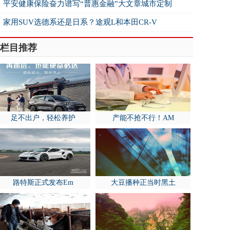
平安健康保险奋力谱写“普惠金融”大文章城市定制
家用SUV选德系还是日系？途观L和本田CR-V
栏目推荐
足不出户，轻松养护
产能不抢不行！AM
路特斯正式发布Em
大豆播种正当时黑土