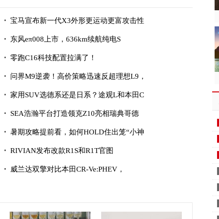
宝马宣布新一代X3外形更运动更富攻击性
东风eπ008上市，636km续航纯电S
零跑C16科技配置拉满了！
问界M9逆袭！高价策略迅速反超理想L9，
家用SUV选德系还是日系？途观L和本田C
SEA浩瀚平台打造领克Z10亮相瑞典哥德
暑期攻略提前看，如何HOLD住出笼“小神
RIVIAN发布改款R1S和R1T官图
威兰达双擎对比本田CR-Ve:PHEV，