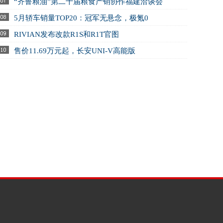
“齐鲁粮油”第二十届粮食产销协作福建洽谈会
5月轿车销量TOP20：冠军无悬念，极氪0
RIVIAN发布改款R1S和R1T官图
售价11.69万元起，长安UNI-V高能版