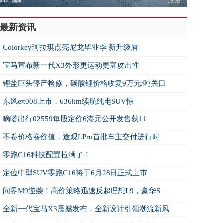
最新资讯
Colorkey珂拉琪点亮尼龙毕业季 新升级唇
宝马宣布新一代X3外形更运动更富攻击性
锂盐巨头停产检修，碳酸锂价格收复9万元/吨关口
东风eπ008上市，636km续航纯电SUV惊
嘀嗒出行02559每股定价6港元公开发售获11
不卷价格卷价值，途观LPro首批车主交付进行时
零跑C16科技配置拉满了！
定位中型SUV零跑C16将于6月28日正式上市
问界M9逆袭！高价策略迅速反超理想L9，豪华S
全新一代宝马X3震撼发布，全新设计引领潮流新风