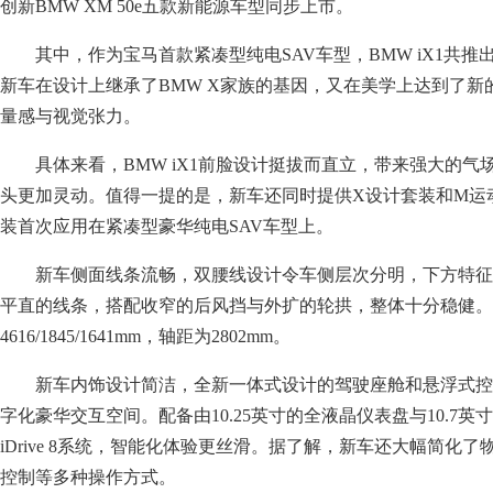
创新BMW XM 50e五款新能源车型同步上市。
其中，作为宝马首款紧凑型纯电SAV车型，BMW iX1共推出2款
新车在设计上继承了BMW X家族的基因，又在美学上达到了
量感与视觉张力。
具体来看，BMW iX1前脸设计挺拔而直立，带来强大的气
头更加灵动。值得一提的是，新车还同时提供X设计套装和M运
装首次应用在紧凑型豪华纯电SAV车型上。
新车侧面线条流畅，双腰线设计令车侧层次分明，下方特
平直的线条，搭配收窄的后风挡与外扩的轮拱，整体十分稳健。
4616/1845/1641mm，轴距为2802mm。
新车内饰设计简洁，全新一体式设计的驾驶座舱和悬浮式
字化豪华交互空间。配备由10.25英寸的全液晶仪表盘与10.7
iDrive 8系统，智能化体验更丝滑。据了解，新车还大幅简
控制等多种操作方式。