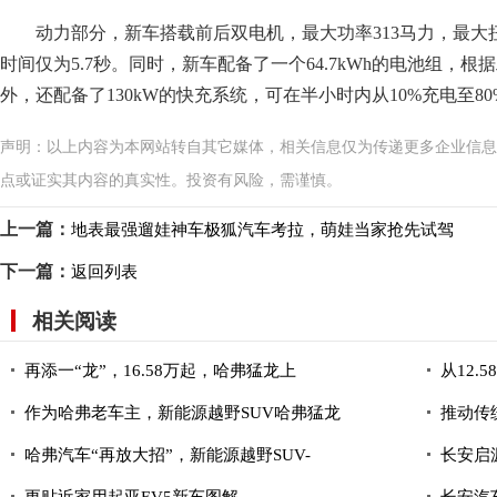
动力部分，新车搭载前后双电机，最大功率313马力，最大扭矩4
时间仅为5.7秒。同时，新车配备了一个64.7kWh的电池组，根
外，还配备了130kW的快充系统，可在半小时内从10%充电至80
声明：以上内容为本网站转自其它媒体，相关信息仅为传递更多企业信息
点或证实其内容的真实性。投资有风险，需谨慎。
上一篇：
地表最强遛娃神车极狐汽车考拉，萌娃当家抢先试驾
下一篇：
返回列表
相关阅读
再添一“龙”，16.58万起，哈弗猛龙上
从12.5
作为哈弗老车主，新能源越野SUV哈弗猛龙
推动传
哈弗汽车“再放大招”，新能源越野SUV-
长安启