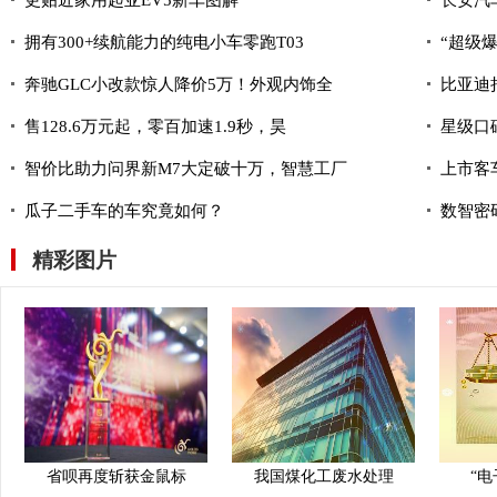
更贴近家用起亚EV5新车图解
长安汽
拥有300+续航能力的纯电小车零跑T03
“超级
奔驰GLC小改款惊人降价5万！外观内饰全
比亚迪
售128.6万元起，零百加速1.9秒，昊
星级口
智价比助力问界新M7大定破十万，智慧工厂
上市客
瓜子二手车的车究竟如何？
数智密码
精彩图片
省呗再度斩获金鼠标
我国煤化工废水处理
“电